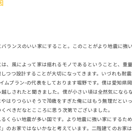
因
にバランスのいい家にすること。このことがより地震に強
には、風によって家は揺れるモノであるということと、重
慮しつつ設計することが大切になってきます。いづれも耐
-ケイムプラン-の代表をしております堀野です。僕は愛知
越しされたと聞きました。僕が小さい頃は全然気にならな
やはりつらいそうで70歳をすぎた俺にはもう無理だとい
いくべきだなとこころに思う次第でございました。
れるくらい地震が多い国です。より地震に強い家にするた
家」のお家ではないかなと考えています。二階建てのお家